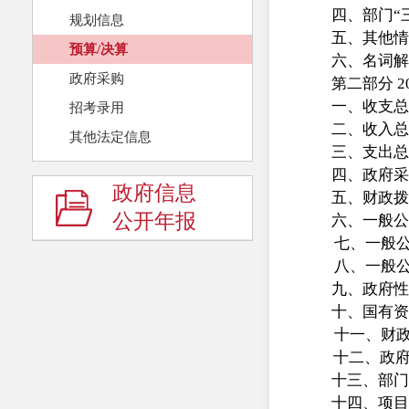
四、部门“
规划信息
五、其他情
预算/决算
六、名词解
政府采购
第二部分 
一、收支总
招考录用
二、收入
其他法定信息
三、支出总
四、政府采
政府信息
五、财政拨
公开年报
六、一般公
七、一般
八、一般
九、政府性
十、国有资
十一、财
十二、政
十三、部门
十四、项目