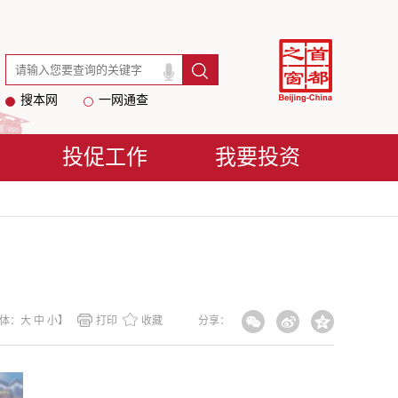
搜本网
一网通查
投促工作
我要投资
体：
大
中
小
】
打印
收藏
分享：