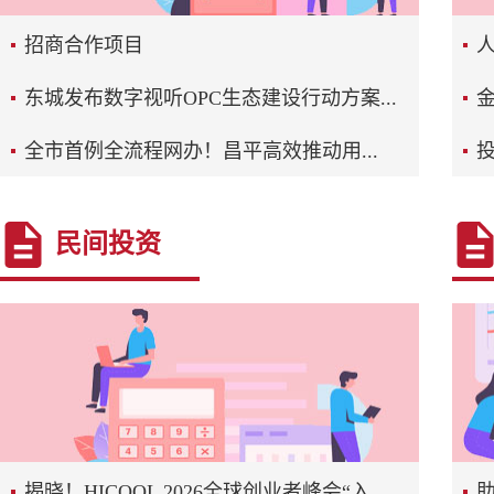
招商合作项目
人
东城发布数字视听OPC生态建设行动方案...
全市首例全流程网办！昌平高效推动用...
民间投资
揭晓！HICOOL 2026全球创业者峰会“入...
助