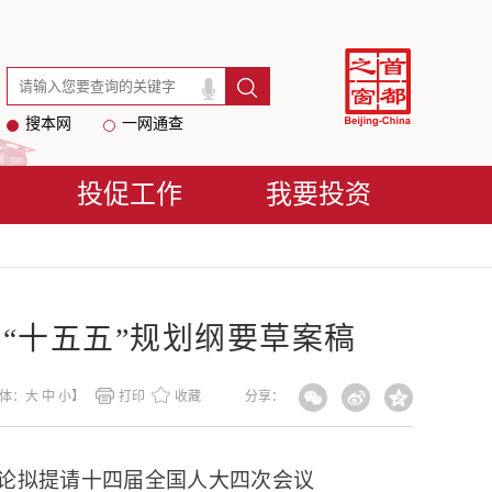
搜本网
一网通查
投促工作
我要投资
“十五五”规划纲要草案稿
体：
大
中
小
】
打印
收藏
分享：
讨论拟提请十四届全国人大四次会议