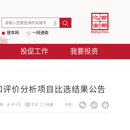
搜本网
一网通查
投促工作
我要投资
和评价分析项目比选结果公告
体：
大
中
小
】
打印
收藏
分享：