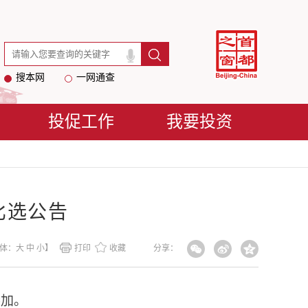
搜本网
一网通查
投促工作
我要投资
比选公告
体：
大
中
小
】
打印
收藏
分享：
参加。