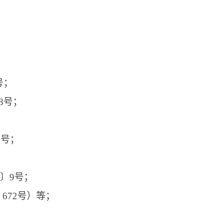
号；
8号；
1号；
〕9号；
672号）等；