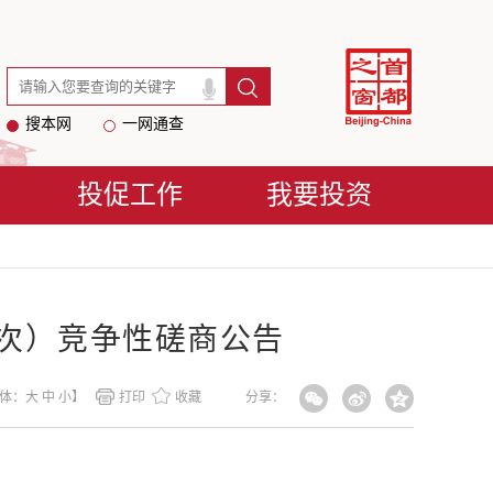
搜本网
一网通查
投促工作
我要投资
三次）竞争性磋商公告
体：
大
中
小
】
打印
收藏
分享：