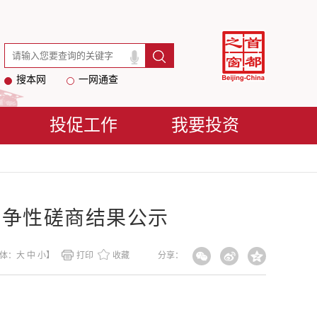
搜本网
一网通查
投促工作
我要投资
竞争性磋商结果公示
体：
大
中
小
】
打印
收藏
分享：