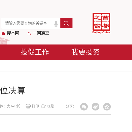
搜本网
一网通查
投促工作
我要投资
单位决算
体：
大
中
小
】
打印
收藏
分享：