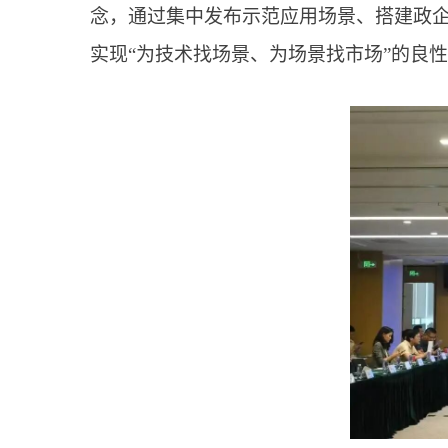
念，通过集中发布示范应用场景、搭建政企
实现“为技术找场景、为场景找市场”的良