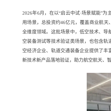
2026年6月，在以“启云中试·场景赋能
用场景，总投资约46亿元，覆盖商业航天
全维度领域。这批场景中，低空技术、导
空装备测试等技术验证类场景，也包含轨
空经济企业、轨道交通装备企业提供了丰
新技术新产品落地验证，助力航空航天、