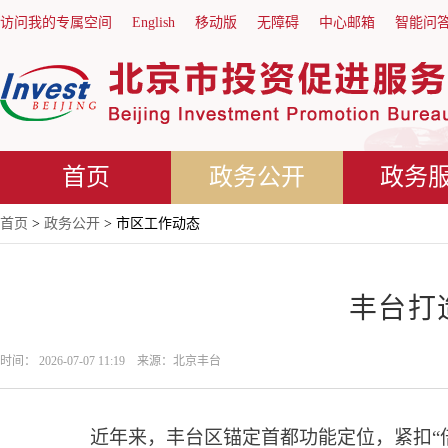
访问我的专属空间
English
移动版
无障碍
中心邮箱
智能问
首页
政务公开
政务
首页
>
政务公开
> 市区工作动态
丰台打
时间： 2026-07-07 11:19 来源：北京丰台
近年来，丰台区锚定首都功能定位，紧扣“倍