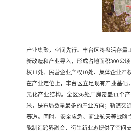
产业集聚，空间先行。丰台区将盘活存量
新改造和产业导入，形成占地面积300公顷
权11处、民营企业产权10处、集体企业产
在产业定位上，丰台区立足现有产业基础
元化产业结构。全区36处厂房覆盖11个产
米，是布局数量最多的产业方向；轨道交
赛道。同时，安全应急、商业航天等战略
能制造跨界融合、衍生新业态提供了空间