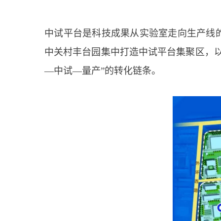
中试平台是科技成果从实验室走向生产线
中关村丰台园集中打造中试平台集聚区，
—中试—量产”的转化链条。