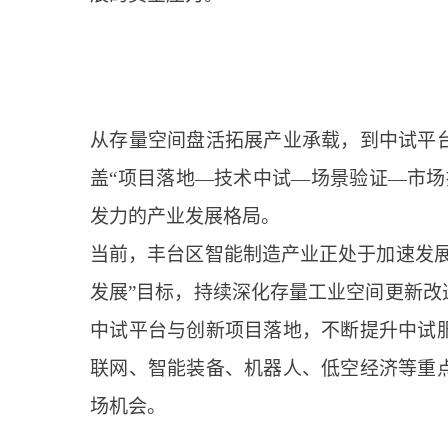
从存量空间盘活拓展产业承载，到中试平
盖“项目落地—技术中试—场景验证—市
发力的产业发展格局。
当前，丰台区智能制造产业正处于加速发
发展”目标，持续深化存量工业空间更新
中试平台与创新项目落地，不断提升中试
联网、智能装备、机器人、低空经济等重
场机会。