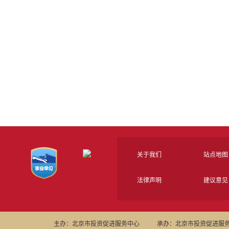
关于我们
站点地图
法律声明
建议意见
主办：北京市投资促进服务中心
承办：北京市投资促进服