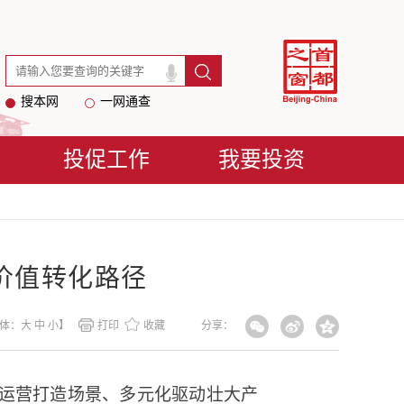
搜本网
一网通查
投促工作
我要投资
价值转化路径
体：
大
中
小
】
打印
收藏
分享：
运营打造场景、多元化驱动壮大产