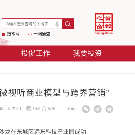
搜本网
一网通查
投促工作
我要投资
能微视听商业模型与跨界营销”
体：
大
中
小
】
打印
收藏
分享：
题沙龙在东城区远东科技产业园成功