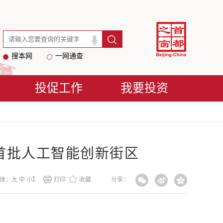
搜本网
一网通查
投促工作
我要投资
选首批人工智能创新街区
体：
大
中
小
】
打印
收藏
分享：