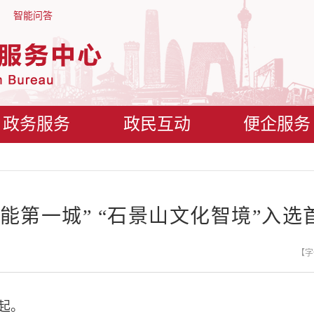
智能问答
政务服务
政民互动
便企服务
能第一城” “石景山文化智境”入
【字
起。