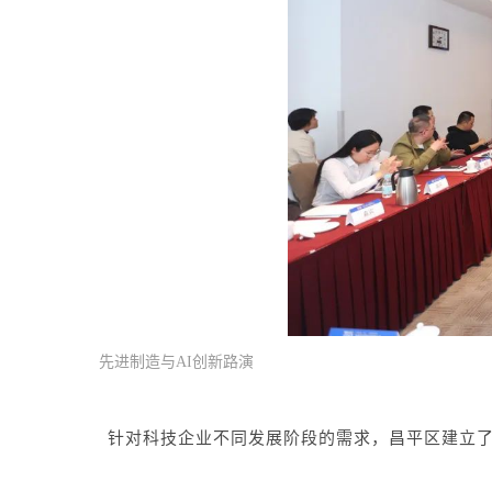
先进制造与AI创新路演
针对科技企业不同发展阶段的需求，昌平区建立