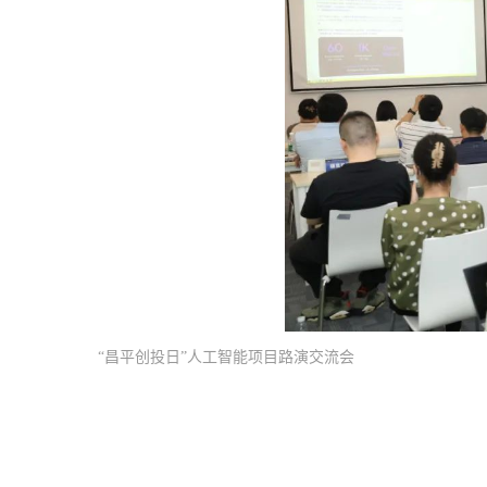
“昌平创投日”人工智能项目路演交流会