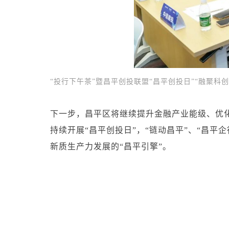
“投行下午茶”暨昌平创投联盟“昌平创投日”“融聚
下一步，昌平区将继续提升金融产业能级、优
持续开展“
昌平创投日
”，“链动昌平”、“昌
新质生产力发展的“昌平引擎”。