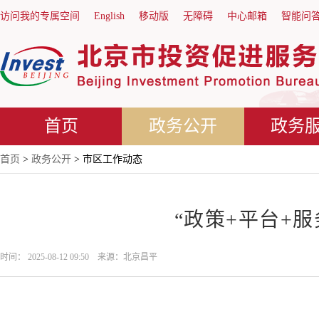
访问我的专属空间
English
移动版
无障碍
中心邮箱
智能问
首页
政务公开
政务
首页
>
政务公开
> 市区工作动态
“政策+平台+
时间： 2025-08-12 09:50 来源：北京昌平