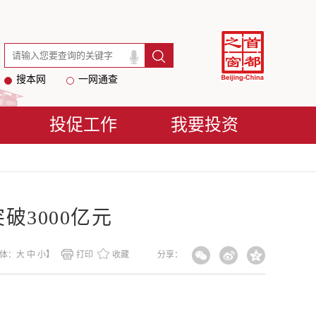
搜本网
一网通查
投促工作
我要投资
破3000亿元
体：
大
中
小
】
打印
收藏
分享：