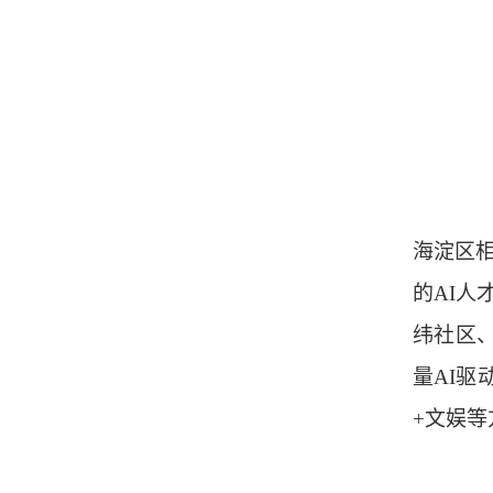
海淀区相
的AI人
纬社区、
量AI驱
+文娱等