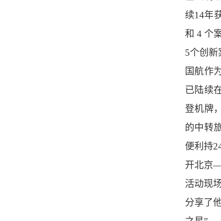
续14年
和 4 
5个创新
国航作
已陆续
登机牌
的中转
便利持
开北京
活动现
分享了