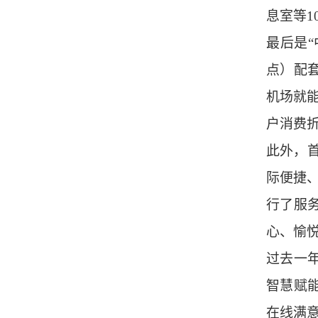
息室等1
最后是“
点）配
机场就
户消费折
此外，
际便捷
行了服
心、愉
过去一
智慧赋能
在线满