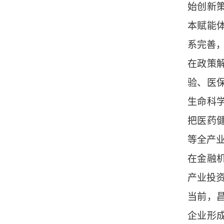
始创新
本赋能
系完善
在政策
验、医
生命科
把医药
等全产
在金融
产业投
当前，
企业形