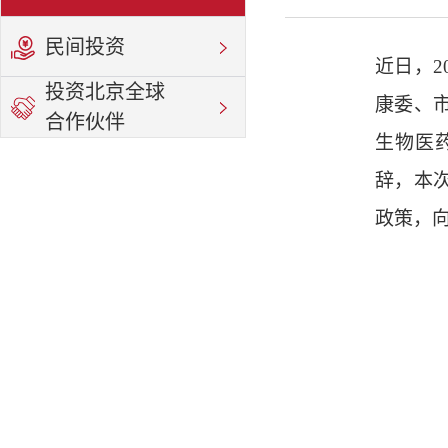
民间投资
近日，
投资北京全球
康委、
合作伙伴
生物医
辞，本
政策，