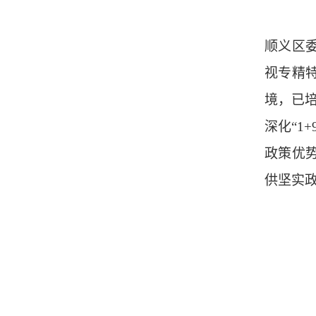
顺义区
视专精
境，已
深化“1
政策优
供坚实