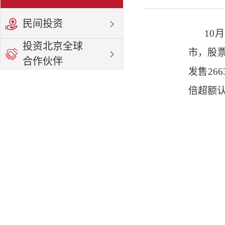
民间投资
10
投资北京全球
市，股票
合作伙伴
发售26
倍超额认