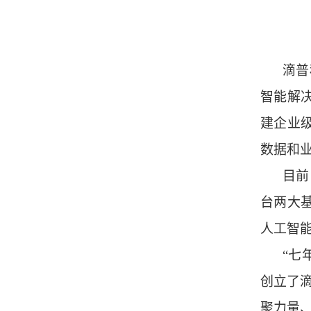
滴普
智能解
建企业
数据和
目前，
台两大基
人工智
“七
创立了
聚力量、