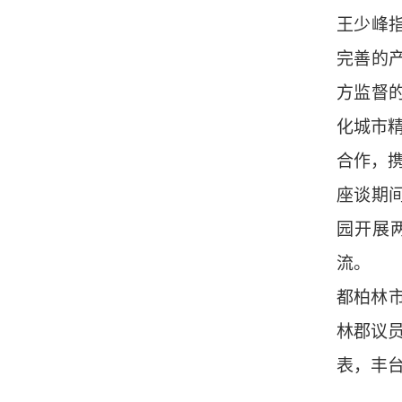
王少峰
完善的
方监督
化城市
合作，
座谈期
园开展
流。
都柏林
林郡议
表，丰