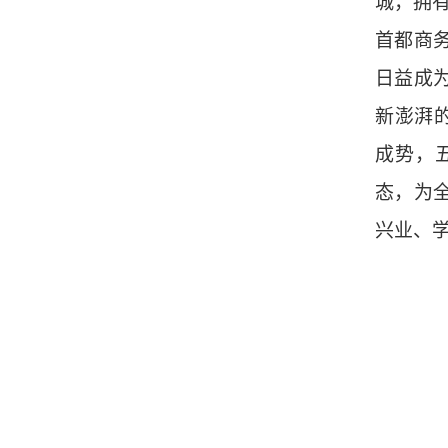
城，拥
首都商
日益成
新澎湃的
成势，
态，为
兴业、