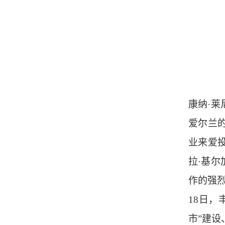
康纳·
爱尔兰
业来爱
拉·基
作的强
18日
市”建