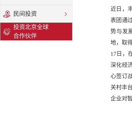
近日，
民间投资
表团通
投资北京全球
势与发
合作伙伴
地，取
17日
深化经
心签订
关村丰台
企业对