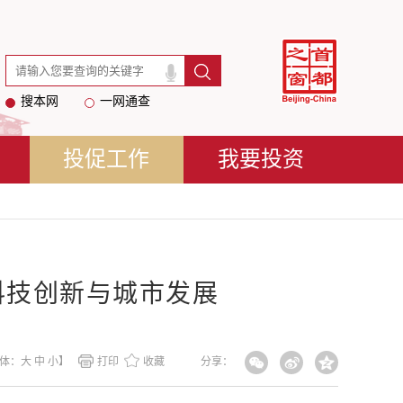
搜本网
一网通查
投促工作
我要投资
科技创新与城市发展
体：
大
中
小
】
打印
收藏
分享：