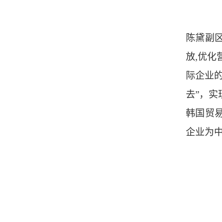
陈黛副
放,优
际企业
去”，实
韩国贸
企业为