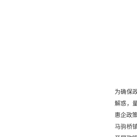
为确保
解惑，
惠企政
马驹桥