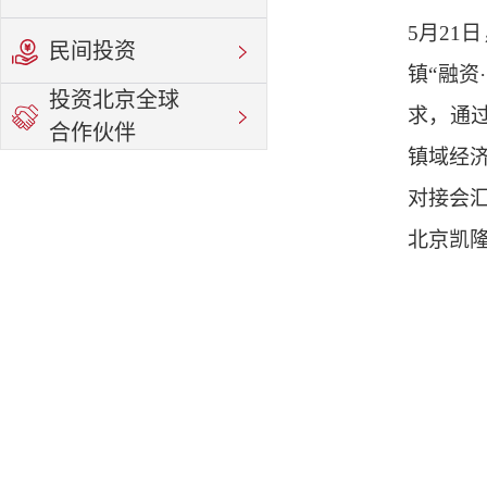
5月21
民间投资
镇“融资
投资北京全球
求，通
合作伙伴
镇域经
对接会
北京凯隆