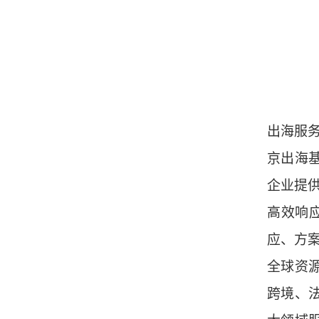
出海服
京出海
企业提
高效响
应、方
全球资
跨境、