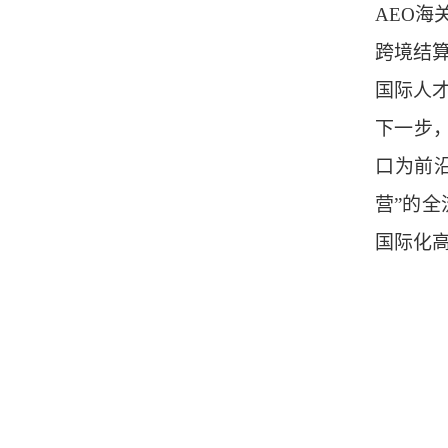
AEO
跨境结
国际人
下一步
口为前
营”的
国际化