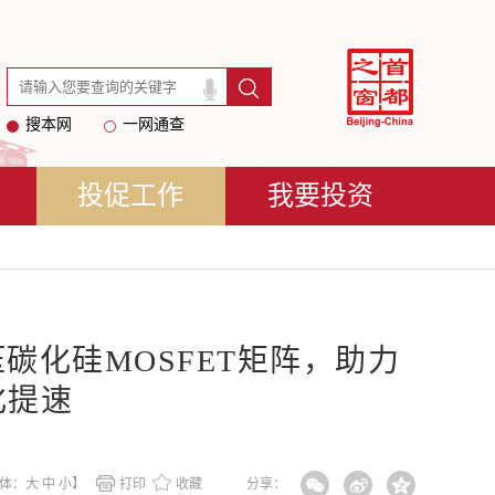
搜本网
一网通查
投促工作
我要投资
碳化硅MOSFET矩阵，助力
化提速
体：
大
中
小
】
打印
收藏
分享：