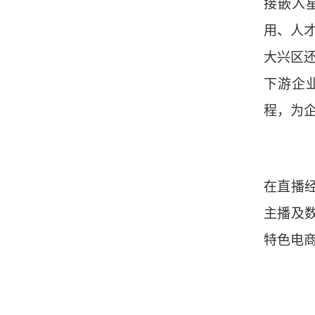
接嵌入
用、人
大兴区还
下游企
程，为
在直播
主播及
特色电