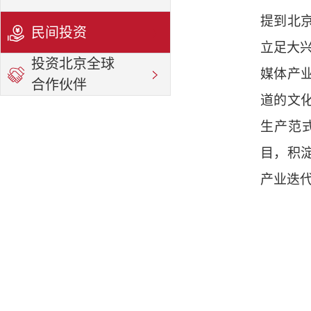
提到北
民间投资
立足大兴
投资北京全球
媒体产
合作伙伴
道的文
生产范
目，积
产业迭