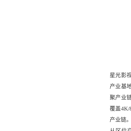
星光影
产业基
聚产业
覆盖4
产业链。
从区位