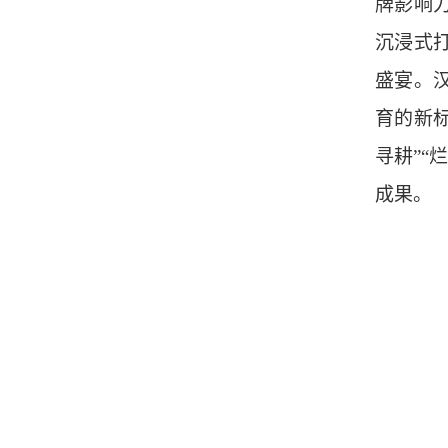
牌影响力
沉浸式
盛宴。
育的新标
寻耕”“
成果。