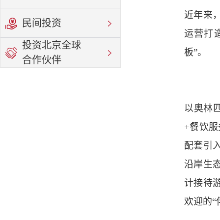
近年来
民间投资
运营打
投资北京全球
板”。
合作伙伴
以奥林
+餐饮
配套引
沿岸生
计接待游
欢迎的“