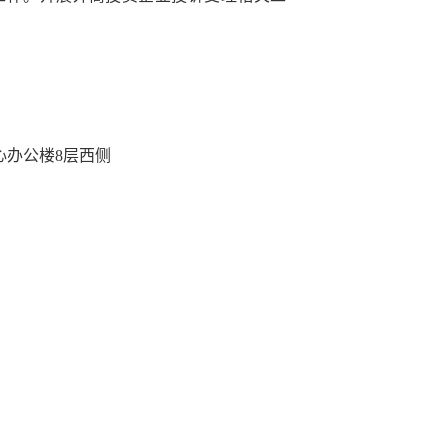
心办公楼8层西侧