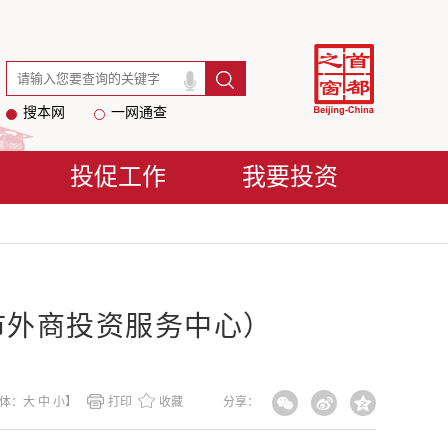
搜本网
一网通查
投促工作
我要投资
市外商投资服务中心）
体：
大
中
小
】
打印
收藏
分享：