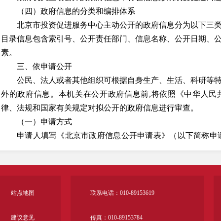
（四）政府信息的分类和编排体系
北京市投资促进服务中心主动公开的政府信息分为以下三
目录信息包含索引号、公开责任部门、信息名称、公开日期、
素。
三、依申请公开
公民、法人或者其他组织可根据自身生产、生活、科研等
外的政府信息。本机关在公开政府信息前,将依照《中华人民
律、法规和国家有关规定对拟公开的政府信息进行审查。
（一）申请方式
申请人填写《北京市政府信息公开申请表》（
以下简称申
详细、准确，尽量采取便于本机关查询的名称、文号或者其他
推广处领取，也可以在本机关网站上下载电子版，申请表复印
申请人可以通过以下方式提出申请：
1.当面申请。申请人可以到北京市投资促进服务中心宣传
站点地图
联系电话：010-89153619
2.信函申请。申请人通过信函方式提出申请的,收信人名称
封左下角注明“政府信息公开申请”字样。通信地址：
建议意见
传真：010-89153784
北京市丰