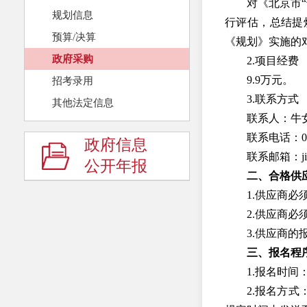
对《北京市
规划信息
行评估，总结提
预算/决算
《规划》实施的
政府采购
2.项目经费
9.9万元。
招考录用
3.联系方式
其他法定信息
联系人：牛
联系电话：010
政府信息
联系邮箱：jingji
公开年报
二、合格供
1.供应商
2.供应商
3.供应商
三、报名程
1.报名时间：
2.报名方