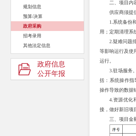
二、项目内
规划信息
供应商须提
预算/决算
1.系统备
政府采购
用；定期清理系
招考录用
2.疑难问
其他法定信息
等影响运行及使
运行。
政府信息
3.驻场服
公开年报
括：系统操作指
操作导致的数据
4.资源优
接，做好新旧项
三、项目金