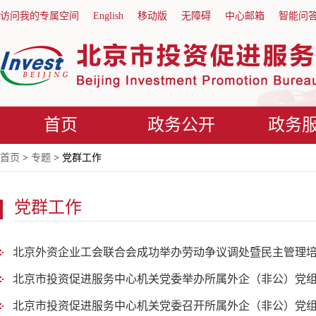
访问我的专属空间
English
移动版
无障碍
中心邮箱
智能问
首页
政务公开
政务
首页
>
专题
> 党群工作
党群工作
北京外资企业工会联合会成功举办劳动争议调处暨民主管理
北京市投资促进服务中心机关党委举办所属外企（非公）党
北京市投资促进服务中心机关党委召开所属外企（非公）党组